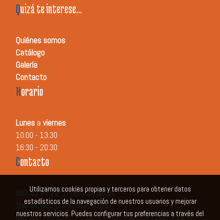
Q
uizá te interese...
Quiénes somos
Catálogo
Galería
Contacto
H
orario
Lunes
a
viernes
10:00 - 13:30
16:30 - 20:30
C
ontacto
Utilizamos cookies propias y terceros para obtener datos
987 42 79 22
//
601 38 48 27
estadísticos de la navegación de nuestros usuarios y mejorar
trazos3000@trazos3000.es
nuestros servicios. Puedes configurar tus preferencias a través del
Avd. de Galicia, 62 - 24404 Cuatrovientos - Ponferrada